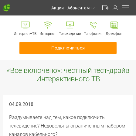
Акции
Абонентам
Личный кабинет
Способы оплаты
Интернет+ТВ
Интернет
Телевидение
Телефония
Домофон
Частые вопросы
Обратная связь
Подключиться
Информирование
Инструкции
«Всё включено»: честный тест-драйв
Оборудование
Интерактивного ТВ
Документы
04.09.2018
Раздумываете над тем, какое подключить
телевидение? Недовольны ограниченным набором
каналов кабельного?