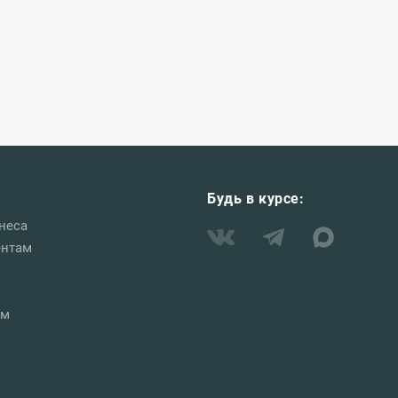
Будь в курсе:
неса
ентам
ам