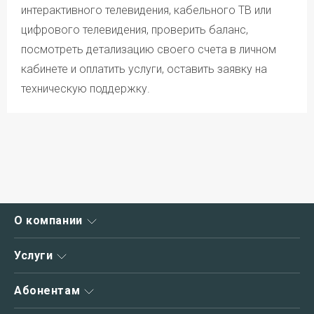
интерактивного телевидения, кабельного ТВ или
цифрового телевидения, проверить баланс,
посмотреть детализацию своего счета в личном
кабинете и оплатить услуги, оставить заявку на
техническую поддержку.
О компании
О нас
Услуги
Новости
Интернет
Абонентам
Акции
Интернет+ТВ
Зона охвата