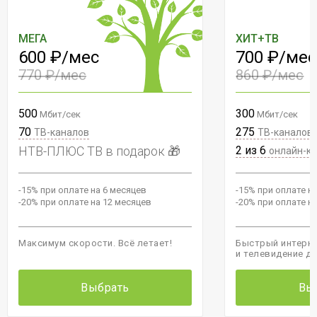
МЕГА
ХИТ+ТВ
600 ₽/мес
700 ₽/мес
770 ₽/мес
860 ₽/мес
500
300
Мбит/сек
Мбит/сек
70
275
ТВ-каналов
ТВ-каналов
НТВ-ПЛЮС ТВ в подарок 🎁
2 из 6
онлайн-к
-15% при оплате на 6 месяцев
-15% при оплате н
-20% при оплате на 12 месяцев
-20% при оплате н
Максимум скорости. Всё летает!
Быстрый интерне
и телевидение д
Выбрать
Вы