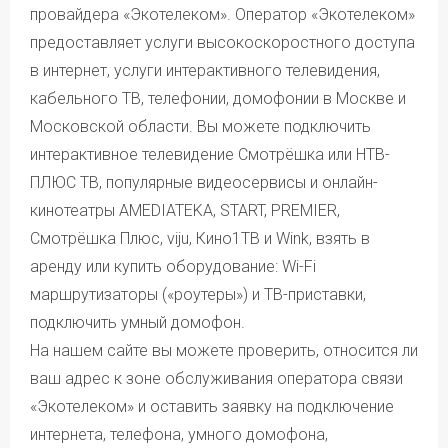
Авансовый платеж в размере не менее 1000 ₽.
При подключении по акции на лицевой счёт
провайдера «Экотелеком». Оператор «Экотелеком»
Для возобновления оказания услуг связи после
необходимо внести авансовый платёж в размере
блокирования (достижения балансом лицевого счета
предоставляет услуги высокоскоростного доступа
не менее 1000 рублей.
нулевого либо отрицательного значения) Абоненту
Оборудование и дополнительные услуги при
в интернет, услуги интерактивного телевидения,
необходимо погасить имеющуюся задолженность
подключении по акции предоставляются на стандартных
и внести на Лицевой счет сумму не менее одной
кабельного ТВ, телефонии, домофонии в Москве и
условиях.
Абонентской платы за все предоставляемые Абоненту
Московской области. Вы можете подключить
услуги на выбранном тарифе.
интерактивное телевидение Смотрёшка или НТВ-
Подробные условия оказания услуг приведены
в соответствующих приложениях к договору
ПЛЮС ТВ, популярные видеосервисы и онлайн-
о предоставлении услуг связи физическим лицам.
кинотеатры AMEDIATEKA, START, PREMIER,
Действующая редакция
договора и приложений.
Смотрёшка Плюс, viju, Кино1ТВ и Wink, взять в
аренду или купить оборудование: Wi-Fi
маршрутизаторы («роутеры») и ТВ-приставки,
подключить умный домофон.
На нашем сайте вы можете проверить, относится ли
ваш адрес к зоне обслуживания оператора связи
«Экотелеком» и оставить заявку на подключение
интернета, телефона, умного домофона,