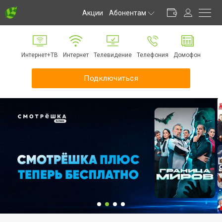
Акции
Абонентам
Личный кабинет
Способы оплаты
Интернет+ТВ
Интернет
Телевидение
Телефония
Домофон
Частые вопросы
Обратная связь
Подключиться
Информирование
Инструкции
Оборудование
Документы