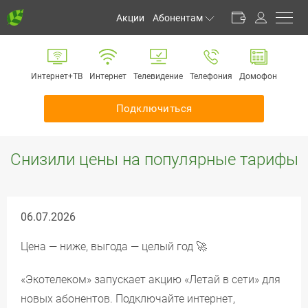
Акции
Абонентам
Личный кабинет
Способы оплаты
Интернет+ТВ
Интернет
Телевидение
Телефония
Домофон
Частые вопросы
Обратная связь
Подключиться
Информирование
Инструкции
Снизили цены на популярные тарифы
Оборудование
Документы
06.07.2026
Цена — ниже, выгода — целый год 🚀
«Экотелеком» запускает акцию «Летай в сети» для
новых абонентов. Подключайте интернет,