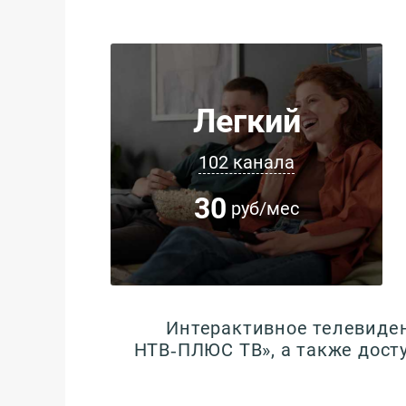
Легкий
102 канала
30
руб/мес
Интерактивное телевиден
НТВ‑ПЛЮС ТВ», а также дост