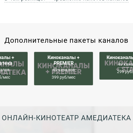
Дополнительные пакеты каналов
налы +
Киноканалы +
Киноканал
атека
PREMIER
49 кан
налов
49 каналов
299 руб
б/мес
399 руб/мес
ОНЛАЙН-КИНОТЕАТР АМЕДИАТЕКА