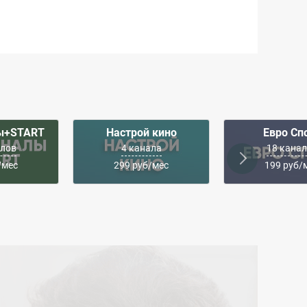
ы+START
Настрой кино
Евро Сп
алов
4 канала
18 кана
/мес
299 руб/мес
199 руб/