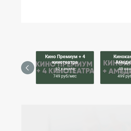
Кино Премиум + 4
Кинока
кинотеатра
Амеди
62 канала
49 ка
749 руб/мес
499 ру