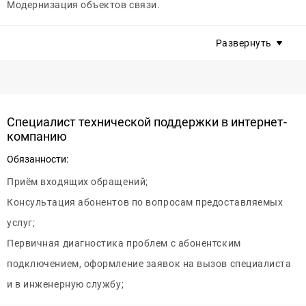
Модернизация объектов связи.
Требования:
Развернуть
Опыт работы на аналогичной должности от 1 года;
Наличие автомобиля, права категории В – ОБЯЗАТЕЛЬНО;
Готовность к разъездному характеру работ и общению с
абонентами.
Специалист технической поддержки в интернет-
компанию
Условия:
Обязанности:
Стабильная заработная плата от 70000 рублей на руки
Приём входящих обращений;
(НДФЛ оплачивает компания);
Консультация абонентов по вопросам предоставляемых
Белая заработная плата, Оформление по ТК РФ;
услуг;
График работы 5/2 с плавающими выходными;
Первичная диагностика проблем с абонентским
Работа на выездах;
подключением, оформление заявок на вызов специалиста
Возможность работы рядом с домом. Районы работ:
и в инженерную службу;
Москва, Химки, Одинцово, Люберцы, Дрожжино,