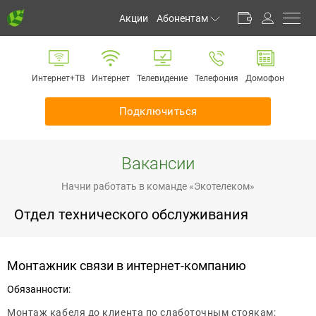
Акции
Абонентам
Личный кабинет
Способы оплаты
Интернет+ТВ
Интернет
Телевидение
Телефония
Домофон
Частые вопросы
Обратная связь
Подключиться
Информирование
Инструкции
Вакансии
Оборудование
Документы
Начни работать в команде «Экотелеком»
Отдел технического обслуживания
Монтажник связи в интернет-компанию
Обязанности:
Монтаж кабеля до клиента по слаботочным стоякам;