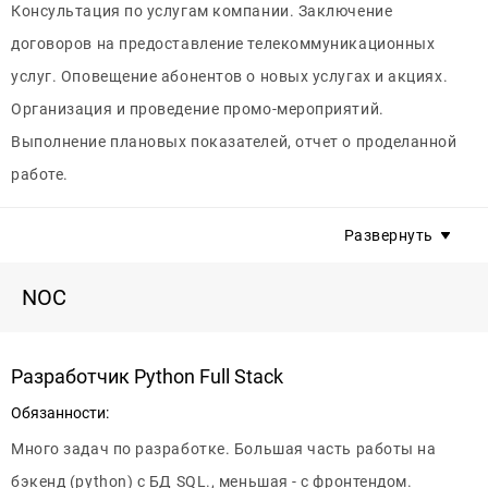
Михаил, тел. +7(499)505-55-55 доб.9139
профессиональный рост. Офис в шаговой доступности от
Консультация по услугам компании. Заключение
метро. Молодой дружный коллектив. Официальное
договоров на предоставление телекоммуникационных
трудоустройство. Возможно совмещение с учебой,
услуг. Оповещение абонентов о новых услугах и акциях.
работой.
Организация и проведение промо-мероприятий.
Выполнение плановых показателей, отчет о проделанной
Контактное лицо:
работе.
Отдел по подбору персонала +7 (495) 801-77-22,
ecotelecom.career@gmail.com
Требования:
Развернуть
Грамотная речь. Презентабельный внешний вид. Активная
жизненная позиция. Возможность много перемещаться.
NOC
Условия:
График (с 17:00 до 21:00 5/2). Корпоративное обучение,
Разработчик Python Full Stack
тренинги, семинары. Постоянный личностный и
Обязанности:
профессиональный рост. Молодой дружный коллектив.
Много задач по разработке. Большая часть работы на
Официальное трудоустройство. Возможно совмещение с
бэкенд (python) с БД SQL., меньшая - с фронтендом.