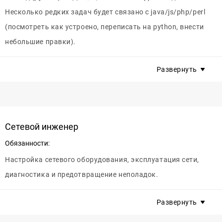
учебой, работой.
Несколько редких задач будет связано с java/js/php/perl
Контактное лицо:
(посмотреть как устроено, переписать на python, внести
Отдел по подбору персонала +7 (495) 801-77-22 ,
небольшие правки).
ecotelecom.career@gmail.com
Требования:
Развернуть
Требуется знание языка Python, желательно опыт работы в
системе Linux и знание стека TCP/IP.
Условия:
Сетевой инженер
Офис в шаговой доступности от метро. Строгое соблюдение
ТК РФ.
Обязанности:
Настройка сетевого оборудования, эксплуатация сети,
Контактное лицо:
диагностика и предотвращение неполадок.
Максим, тел. +7 (499) 505-55-55 доб.9230
Требования:
Развернуть
Профессиональное техническое образование или опыт