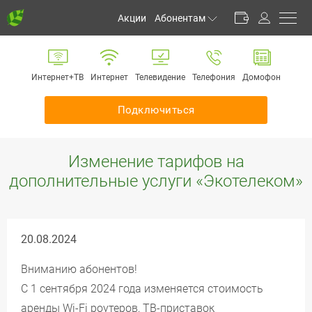
Акции
Абонентам
Личный кабинет
Способы оплаты
Интернет+ТВ
Интернет
Телевидение
Телефония
Домофон
Частые вопросы
Обратная связь
Подключиться
Информирование
Инструкции
Изменение тарифов на
Оборудование
дополнительные услуги «Экотелеком»
Документы
20.08.2024
Вниманию абонентов!
С 1 сентября 2024 года изменяется стоимость
аренды Wi-Fi роутеров, ТВ-приставок