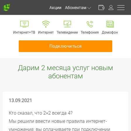
Акции
Абонентам
Личный кабинет
Способы оплаты
Интернет+ТВ
Интернет
Телевидение
Телефония
Домофон
Частые вопросы
Обратная связь
Подключиться
Информирование
Инструкции
Дарим 2 месяца услуг новым
Оборудование
абонентам
Документы
13.09.2021
Кто сказал, что 2×2 всегда 4?
Мы решили ввести новые правила интернет-
умножения: вы оплачиваете при подключении