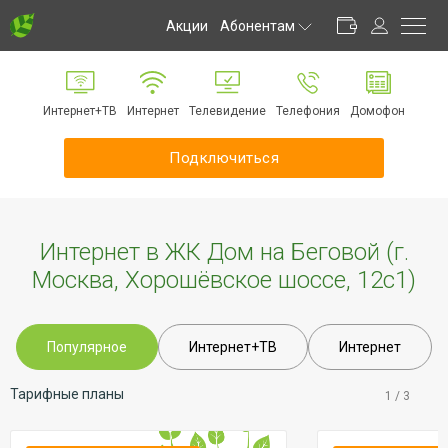
Акции
Абонентам
Личный кабинет
Способы оплаты
Интернет+ТВ
Интернет
Телевидение
Телефония
Домофон
Частые вопросы
Обратная связь
Подключиться
Информирование
Инструкции
Оборудование
Интернет в ЖК Дом на Беговой (г.
Документы
Москва, Хорошёвское шоссе, 12с1)
Популярное
Интернет+ТВ
Интернет
Тарифные планы
1
/
3