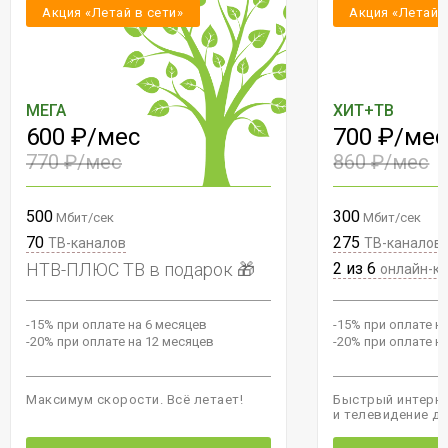
Акция «Летай в сети»
Акция «Летай 
МЕГА
ХИТ+ТВ
600 ₽/мес
700 ₽/мес
770 ₽/мес
860 ₽/мес
500
300
Мбит/сек
Мбит/сек
70
275
ТВ-каналов
ТВ-каналов
НТВ-ПЛЮС ТВ в подарок 🎁
2 из 6
онлайн-к
-15% при оплате на 6 месяцев
-15% при оплате н
-20% при оплате на 12 месяцев
-20% при оплате н
Максимум скорости. Всё летает!
Быстрый интерне
и телевидение д