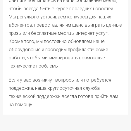
абонентской платы, Провайдер берет расходы
сайт или подпишитесь на наши социальные медиа,
Плюс» осуществляется в приложении «Смотрёшка»
по перекоммутации на себя.
чтобы всегда быть в курсе последних новостей.
и на портале smotreshka.tv, а также в приложении «НТВ-
При подключении на Лицевой счет необходимо внести
ПЛЮС ТВ» и на портале ntvplus.tv.
Мы регулярно устраиваем конкурсы для наших
Авансовый платеж в размере не менее 1000 ₽.
При подключении по акции на лицевой счёт
Для возобновления оказания услуг связи после
абонентов, предоставляя им шанс выиграть ценные
необходимо внести авансовый платёж в размере
блокирования (достижения балансом лицевого счета
не менее 1000 рублей.
призы или бесплатные месяцы интернет-услуг.
нулевого либо отрицательного значения) Абоненту
Оборудование и дополнительные услуги при
необходимо погасить имеющуюся задолженность
Кроме того, мы постоянно обновляем наше
подключении по акции предоставляются на стандартных
и внести на Лицевой счет сумму не менее одной
условиях.
оборудование и проводим профилактические
Абонентской платы за все предоставляемые Абоненту
услуги на выбранном тарифе.
работы, чтобы минимизировать возможные
Подробные условия оказания услуг приведены
технические проблемы.
в соответствующих приложениях к договору
о предоставлении услуг связи физическим лицам.
Действующая редакция
договора и приложений.
Если у вас возникнут вопросы или потребуется
поддержка, наша круглосуточная служба
технической поддержки всегда готова прийти вам
на помощь.