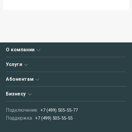
О компании
О нас
Услуги
Новости
Интернет
Абонентам
Акции
Интернет+ТВ
Зона охвата
Личный кабинет
Бизнесу
Телевидение
Вакансии
Способы оплаты
Телефония
Руководство
Услуги связи для бизнеса
Частые вопросы
Подключение:
+7 (499) 505-55-77
Домофон
Контакты
Корпоративным клиентам
Обратная связь
Поддержка:
+7 (499) 505-55-55
Дополнительные услуги
Операторам связи
Информирование