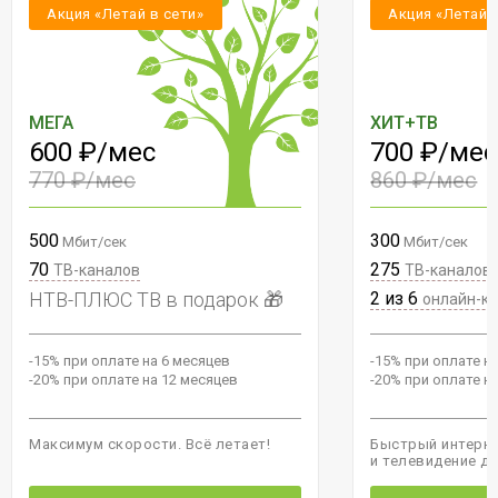
Акция «Летай в сети»
Акция «Летай 
МЕГА
ХИТ+ТВ
600 ₽/мес
700 ₽/мес
770 ₽/мес
860 ₽/мес
500
300
Мбит/сек
Мбит/сек
70
275
ТВ-каналов
ТВ-каналов
НТВ-ПЛЮС ТВ в подарок 🎁
2 из 6
онлайн-к
-15% при оплате на 6 месяцев
-15% при оплате н
-20% при оплате на 12 месяцев
-20% при оплате н
Максимум скорости. Всё летает!
Быстрый интерне
и телевидение д