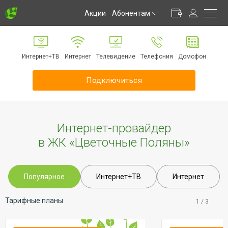
Акции
Абонентам
Личный кабинет
Способы оплаты
Интернет+ТВ
Интернет
Телевидение
Телефония
Домофон
Частые вопросы
Обратная связь
Подключиться
Информирование
Инструкции
Оборудование
Интернет-провайдер
Документы
в ЖК «Цветочные Поляны»
Популярное
Интернет+ТВ
Интернет
Тарифные планы
1
/
3