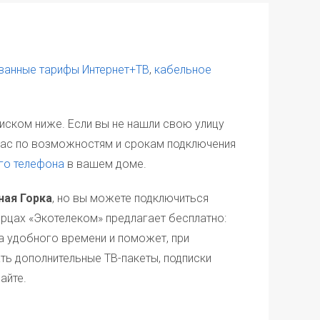
ничена возможностями
мент», заключающаяся
ость ТВ приставка, роутер
«Весенний» (Подольск),
ования, установленного
Услуг авансом на год
., «ХИТ+ТВ» — 700 руб./мес.,
есплатно.
х тарифных планов на дату
ванные тарифы Интернет+ТВ
,
кабельное
ет
или по обращению
о скоростью доступа свыше
нентской платы того тарифа,
оступа на данном тарифе
перекоммутации
и. В случае, если Абонент
иском ниже. Если вы не нашли свою улицу
, «Смотрёшка Плюс»
ии на себя.
 «НТВ-ПЛЮС ТВ» и на портале
вас по возможностям и срокам подключения
е 1000 ₽.
ого счета нулевого либо
го телефона
в вашем доме.
 не менее 1000 рублей.
и на Лицевой счет сумму
ндартных условиях.
рифе.
ная Горка
, но вы можете подключиться
о предоставлении услуг
ерцах «Экотелеком» предлагает бесплатно:
ра удобного времени и поможет, при
ть дополнительные ТВ-пакеты, подписки
айте.