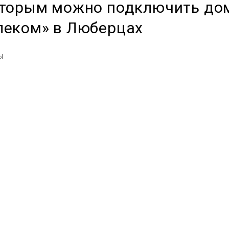
которым можно подключить до
леком» в Люберцах
ы