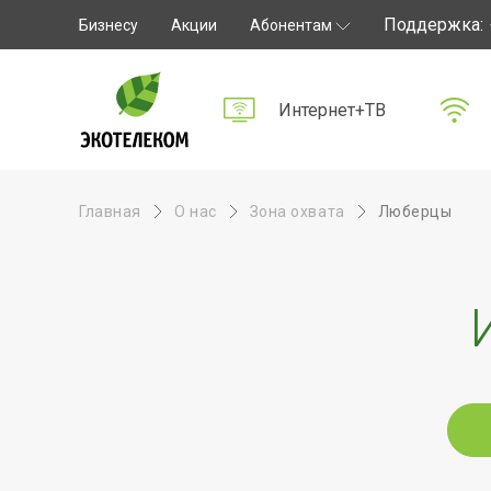
Поддержка:
Бизнесу
Акции
Абонентам
Экотелеком
Личный кабинет
Интернет+ТВ
Способы оплаты
Частые вопросы
Обратная связь
Информирование
Главная
О нас
Зона охвата
Люберцы
Инструкции
Оборудование
Документы