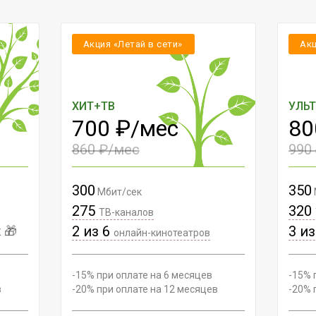
Акция «Летай в сети»
Акц
ХИТ+ТВ
УЛЬ
700 ₽/мес
80
860 ₽/мес
990
300
350
Мбит/сек
275
320
ТВ-каналов
2 из 6
3 и
 🎁
онлайн-кинотеатров
-15% при оплате на 6 месяцев
-15% 
в
-20% при оплате на 12 месяцев
-20% 