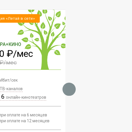
ия «Летай в сети»
ТРА+КИНО
0 ₽/мес
 ₽/мес
Мбит/сек
ТВ-каналов
з 6
онлайн-кинотеатров
при оплате на 6 месяцев
при оплате на 12 месяцев