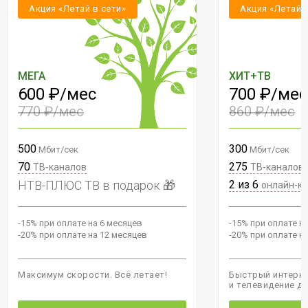
Акция «Летай в сети»
Акция «Летай 
МЕГА
ХИТ+ТВ
600 ₽/мес
700 ₽/мес
770 ₽/мес
860 ₽/мес
500
300
Мбит/сек
Мбит/сек
70
275
ТВ-каналов
ТВ-каналов
НТВ-ПЛЮС ТВ в подарок 🎁
2 из 6
онлайн-к
-15% при оплате на 6 месяцев
-15% при оплате н
-20% при оплате на 12 месяцев
-20% при оплате н
Максимум скорости. Всё летает!
Быстрый интерне
и телевидение д