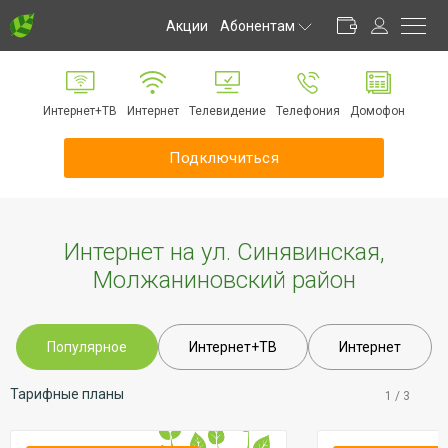
Акции
Абонентам
Личный кабинет
Способы оплаты
Интернет+ТВ
Интернет
Телевидение
Телефония
Домофон
Частые вопросы
Обратная связь
Подключиться
Информирование
Инструкции
Оборудование
Интернет на ул. Синявинская,
Документы
Молжаниновский район
Популярное
Интернет+ТВ
Интернет
Тарифные планы
1
/
3